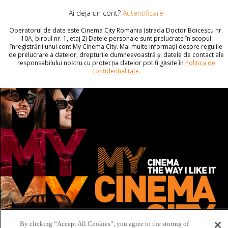
Ai deja un cont?
Autentificare
Operatorul de date este Cinema City Romania (strada Doctor Boicescu nr.
10A, biroul nr. 1, etaj 2) Datele personale sunt prelucrate în scopul
înregistrării unui cont My Cinema City. Mai multe informații despre regulile
de prelucrare a datelor, drepturile dumneavoastră și datele de contact ale
responsabilului nostru cu protecția datelor pot fi găsite în
Politica de
confidențialitate.
By clicking “Accept All Cookies”, you agree to the storing of