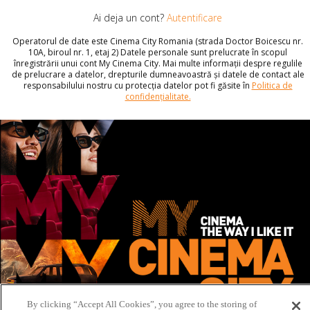
Ai deja un cont?
Autentificare
Operatorul de date este Cinema City Romania (strada Doctor Boicescu nr.
10A, biroul nr. 1, etaj 2) Datele personale sunt prelucrate în scopul
înregistrării unui cont My Cinema City. Mai multe informații despre regulile
de prelucrare a datelor, drepturile dumneavoastră și datele de contact ale
responsabilului nostru cu protecția datelor pot fi găsite în
Politica de
confidențialitate.
By clicking “Accept All Cookies”, you agree to the storing of