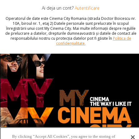
Ai deja un cont?
Autentificare
Operatorul de date este Cinema City Romania (strada Doctor Boicescu nr.
10A, biroul nr. 1, etaj 2) Datele personale sunt prelucrate în scopul
înregistrării unui cont My Cinema City. Mai multe informații despre regulile
de prelucrare a datelor, drepturile dumneavoastră și datele de contact ale
responsabilului nostru cu protecția datelor pot fi găsite în
Politica de
confidențialitate.
By clicking “Accept All Cookies”, you agree to the storing of