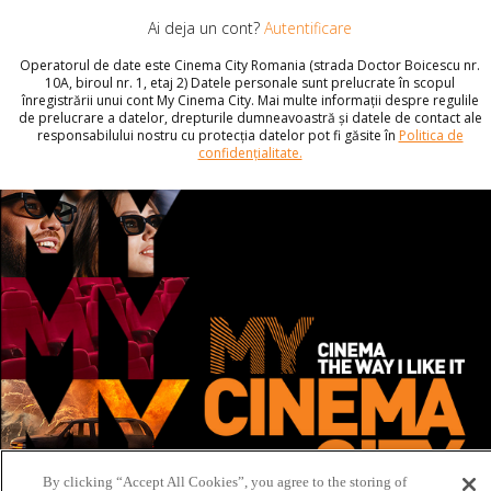
Ai deja un cont?
Autentificare
Operatorul de date este Cinema City Romania (strada Doctor Boicescu nr.
10A, biroul nr. 1, etaj 2) Datele personale sunt prelucrate în scopul
înregistrării unui cont My Cinema City. Mai multe informații despre regulile
de prelucrare a datelor, drepturile dumneavoastră și datele de contact ale
responsabilului nostru cu protecția datelor pot fi găsite în
Politica de
confidențialitate.
By clicking “Accept All Cookies”, you agree to the storing of