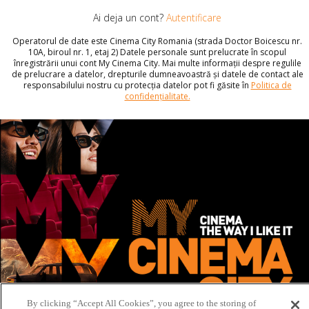
Ai deja un cont?
Autentificare
Operatorul de date este Cinema City Romania (strada Doctor Boicescu nr.
10A, biroul nr. 1, etaj 2) Datele personale sunt prelucrate în scopul
înregistrării unui cont My Cinema City. Mai multe informații despre regulile
de prelucrare a datelor, drepturile dumneavoastră și datele de contact ale
responsabilului nostru cu protecția datelor pot fi găsite în
Politica de
confidențialitate.
By clicking “Accept All Cookies”, you agree to the storing of