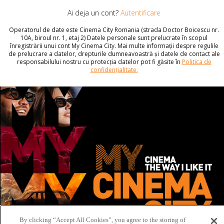
Ai deja un cont?
Autentificare
Operatorul de date este Cinema City Romania (strada Doctor Boicescu nr.
10A, biroul nr. 1, etaj 2) Datele personale sunt prelucrate în scopul
înregistrării unui cont My Cinema City. Mai multe informații despre regulile
de prelucrare a datelor, drepturile dumneavoastră și datele de contact ale
responsabilului nostru cu protecția datelor pot fi găsite în
Politica de
confidențialitate.
By clicking “Accept All Cookies”, you agree to the storing of