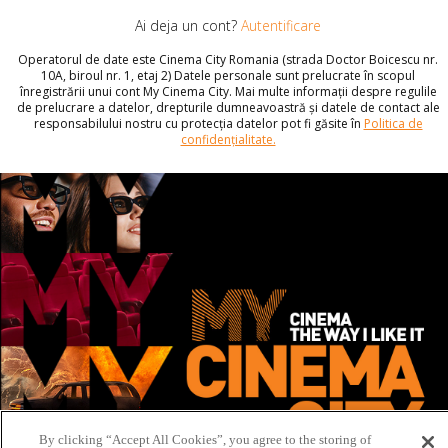
Ai deja un cont?
Autentificare
Operatorul de date este Cinema City Romania (strada Doctor Boicescu nr.
10A, biroul nr. 1, etaj 2) Datele personale sunt prelucrate în scopul
înregistrării unui cont My Cinema City. Mai multe informații despre regulile
de prelucrare a datelor, drepturile dumneavoastră și datele de contact ale
responsabilului nostru cu protecția datelor pot fi găsite în
Politica de
confidențialitate.
By clicking “Accept All Cookies”, you agree to the storing of